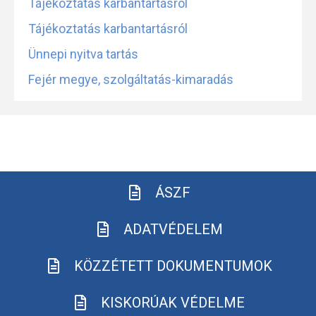
Tájékoztatás karbantartásról
Tájékoztatás karbantartásról
Ünnepi nyitva tartás
Fejér megye, szolgáltatás-kimaradás
ÁSZF
ADATVÉDELEM
KÖZZÉTETT DOKUMENTUMOK
KISKORÚAK VÉDELME