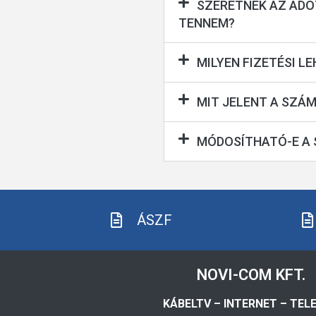
SZERETNÉK AZ ADOT
TENNEM?
MILYEN FIZETÉSI 
MIT JELENT A SZÁ
MÓDOSÍTHATÓ-E A 
ÁSZF
NOVI-COM KFT.
KÁBELTV – INTERNET – TEL