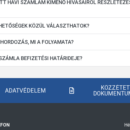
T HAVI SZÁMLÁM KIMENŐ HÍVÁSAIRÓL RÉSZLETEZÉST
LEHETŐSÉGEK KÖZÜL VÁLASZTHATOK?
MHORDOZÁS, MI A FOLYAMATA?
SZÁMLA BEFIZETÉSI HATÁRIDEJE?
KÖZZÉTET
ADATVÉDELEM
DOKUMENTU
EFON
Hé