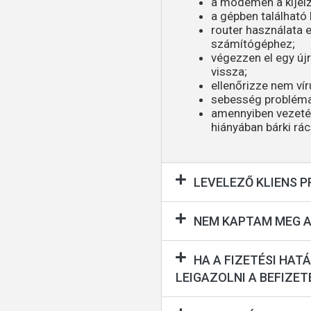
a modemen a kijelz
a gépben található 
router használata 
számítógéphez;
végezzen el egy újr
vissza;
ellenőrizze nem ví
sebesség probléma
amennyiben vezeték 
hiányában bárki rác
LEVELEZŐ KLIENS 
NEM KAPTAM MEG A
HA A FIZETÉSI HAT
LEIGAZOLNI A BEFIZE