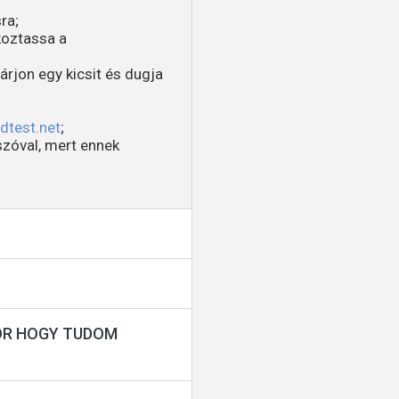
ra;
koztassa a
árjon egy kicsit és dugja
test.net
;
lszóval, mert ennek
KOR HOGY TUDOM