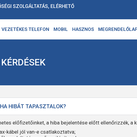
ŐSÉGI SZOLGÁLTATÁS, ELÉRHETŐ
VEZETÉKES TELEFON
MOBIL
HASZNOS
MEGRENDELŐLA
 KÉRDÉSEK
 HA HIBÁT TAPASZTALOK?
netes előfizetőinket, a hiba bejelentése előtt ellenőrizzék, a
ax-kábel jól van-e csatlakoztatva;