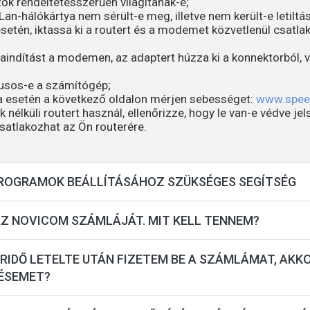
ők rendeltetésszerűen világítanak-e;
Lan-hálókártya nem sérült-e meg, illetve nem került-e letiltás
esetén, iktassa ki a routert és a modemet közvetlenül csatla
aindítást a modemen, az adaptert húzza ki a konnektorból, v
rusos-e a számítógép;
 esetén a következő oldalon mérjen sebességet:
www.speed
nélküli routert használ, ellenőrizze, hogy le van-e védve je
satlakozhat az Ön routerére.
PROGRAMOK BEÁLLÍTÁSÁHOZ SZÜKSÉGES SEGÍTSÉG
Z NOVICOM SZÁMLÁJÁT. MIT KELL TENNEM?
ÁRIDŐ LETELTE UTÁN FIZETEM BE A SZÁMLÁMAT, AK
TÉSEMET?