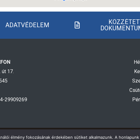
KÖZZÉTET
ADATVÉDELEM
DOKUMENTU
EFON
Hé
 út 17.
Ke
545
Sze
3
Csüt
04-29909269
Pén
ználói élmény fokozásának érdekében sütiket alkalmazunk. A honlapunk 