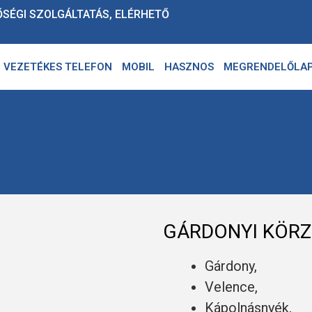
ŐSÉGI SZOLGÁLTATÁS, ELÉRHETŐ
VEZETÉKES TELEFON
MOBIL
HASZNOS
MEGRENDELŐLA
GÁRDONYI KÖRZ
Gárdony,
Velence,
Kápolnásnyék,