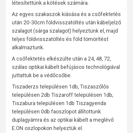
létesítettünk a kötések számára.
Az egyes szakaszok kiásása és a csőfektetés
után 20-30cm földvisszatöltés után kábeljelző
szalagot (sárga szalagot) helyeztünk el, majd
teljes földvisszatöltés és föld tömörítést
alkalmaztunk.
A csőfektetés elkészülte után a 24, 48, 72,
szálas optikai kábelt befújásos technológiával
juttattuk be a védőcsőbe.
Tiszaderzs településen 1db, Tiszaszőlős
településen 2db Tiszaroff településen 1db,
Tiszabura településen 1db Tiszagyenda
településen 0db faoszlopot állítottunk
duplagyámra és az optikai kábelt a meglévő
E.ON oszlopokon helyeztük el.