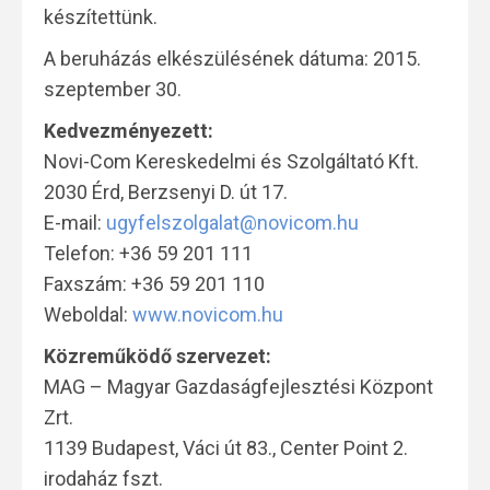
készítettünk.
A beruházás elkészülésének dátuma: 2015.
szeptember 30.
Kedvezményezett:
Novi-Com Kereskedelmi és Szolgáltató Kft.
2030 Érd, Berzsenyi D. út 17.
E-mail:
ugyfelszolgalat@novicom.hu
Telefon: +36 59 201 111
Faxszám: +36 59 201 110
Weboldal:
www.novicom.hu
Közreműködő szervezet:
MAG – Magyar Gazdaságfejlesztési Központ
Zrt.
1139 Budapest, Váci út 83., Center Point 2.
irodaház fszt.