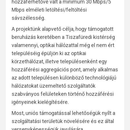
hozzáférhetővé vált a minimum 30 Mbps/5
Mbps elméleti letöltési/feltöltési
sávszélesség.
A projektünk alapvető célja, hogy támogatott
beruházás keretében a Tiszafüredi kistérség
valamennyi, optikai hálózattal még el nem ért
településéig épüljön ki az optikai
körzethálózat, illetve településenként egy
hozzáférési aggregációs pont, amely alkalmas
az adott településen különböző technológiájú
hálózatokat üzemeltető szolgáltatók
szabványos felületeken történő hozzáférési
igényeinek kielégítésére.
Most, uniós támogatással lehetőségük nyílt a
szolgáltatási területük növelésére és ez által
versenyképességük javulására.