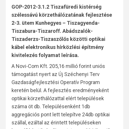
GOP-2012-3.1.2 Tiszafüredi kistérség
szélessávú körzethálózatának fejlesztése
2-3. ütem Kunhegyes – Tiszagyenda-
Tiszabura-Tiszaroff. Abádszalók-
Tiszaderzs-Tiszaszőlős közötti optikai
kábel elektronikus hírközlési építmény
kivitelezés folyamat leírása.
A Novi-Com Kft. 205,16 millió forint uniós
támogatást nyert az Új Széchenyi Terv
Gazdaságfejlesztési Operatív Program
keretén belül. A fejlesztés eredményeként
optikai körzethálózattal elért települések
száma öt db. Településenként 1db
aggregációs pont lett telepítve 24db optikai
szállal, ezáltal az érintett településeken