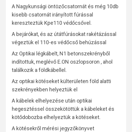
A Nagykunsági öntözőcsatornát és még 10db
kisebb csatornát irányított fúrással
kereszteztük Kpe110 védőcsővel.
A bejárókat, és az útátfúrásokat rakétázással
végeztük el 110-es védőcső behúzással
Az Optikai légkábelt, N1 betonszekrényből
indítottuk, meglévő E.ON oszlopsoron , ahol
találkozik a földkábellel.
Az optikai kötéseket külterületen föld alatti
szekrényekben helyeztük el
A kábelek elhelyezése után optikai
hegesztéssel összekötöttük a kábeleket és
kötődobozba elhelyeztük a kötéseket.
A kötésekről mérési jegyzőkönyvet